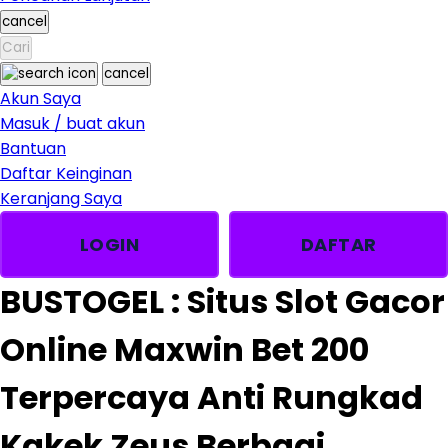
Zoggs
cancel
0-9
Cari
4Moms
cancel
59S
Akun Saya
Masuk / buat akun
Bantuan
Daftar Keinginan
Keranjang Saya
LOGIN
DAFTAR
BUSTOGEL : Situs Slot Gacor
Online Maxwin Bet 200
Terpercaya Anti Rungkad
Kakek Zeus Berbagi