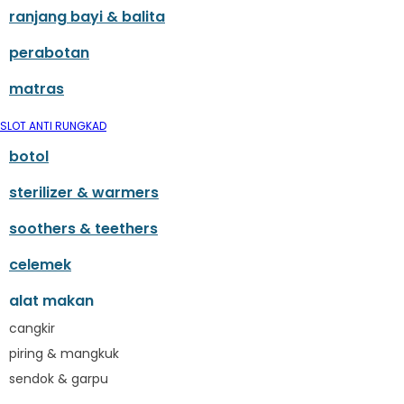
ranjang bayi & balita
K
Kiddycuts
perabotan
Kumon
L
matras
Leapfrog
Leclerc
SLOT ANTI RUNGKAD
Lee Vierra
botol
Lillebaby
sterilizer & warmers
Little Bird Told Me
Little Miss Janis
soothers & teethers
London Taxi
Love To Dream
celemek
M
alat makan
Magformers
Mama's Choice
cangkir
Mamas&Papas
piring & mangkuk
Mamaway
sendok & garpu
Maxi Cosi