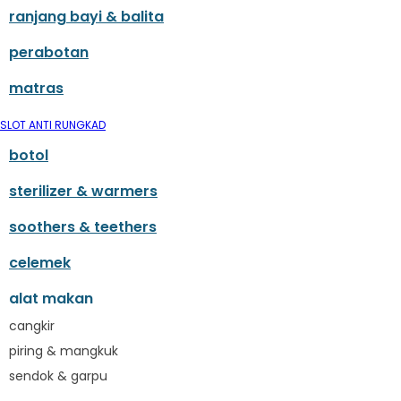
ranjang bayi & balita
K
Kiddycuts
perabotan
Kumon
L
matras
Leapfrog
Leclerc
SLOT ANTI RUNGKAD
Lee Vierra
botol
Lillebaby
sterilizer & warmers
Little Bird Told Me
Little Miss Janis
soothers & teethers
London Taxi
Love To Dream
celemek
M
alat makan
Magformers
Mama's Choice
cangkir
Mamas&Papas
piring & mangkuk
Mamaway
sendok & garpu
Maxi Cosi