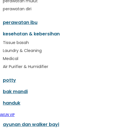
perawatan mulut
Oh Ma Grain
perawatan diri
Okiedog
P
perawatan ibu
Peachy
Phil & Ted's
kesehatan & kebersihan
Philips Avent
Tissue basah
Pigeon
Laundry & Cleaning
Playgro
Medical
Poled Global
Air Purifier & Humidifier
Ponycycle
Puma
potty
Pureats
Q
bak mandi
QV Baby
handuk
R
Real Shades
AKUN VIP
Red Castle
ayunan dan walker bayi
Ribbon Madness