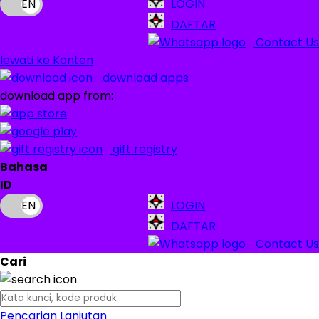
LOGIN
Tutti Bambini
DAFTAR
Twistshake
Contact Us
TY Toys
lewati ke Konten
U
download apps
download app from:
V
Veja
Vitaflow
gift registry
Vtech
Bahasa
W
ID
Waterland
Wellness
LOGIN
X
DAFTAR
Xootz
Contact Us
Y
Cari
Yamatoya
Z
Zaxy
Pencarian Lanjutan