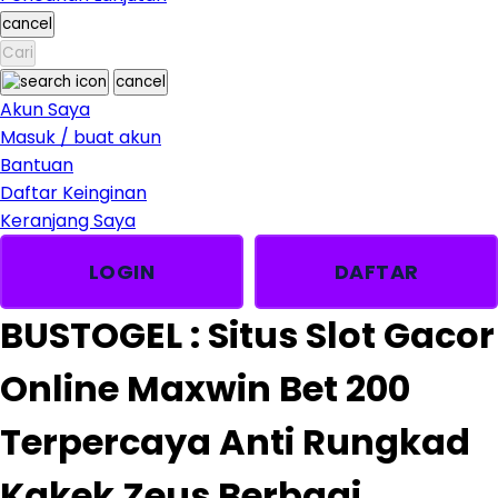
Zoggs
cancel
0-9
Cari
4Moms
cancel
59S
Akun Saya
Masuk / buat akun
Bantuan
Daftar Keinginan
Keranjang Saya
LOGIN
DAFTAR
BUSTOGEL : Situs Slot Gacor
Online Maxwin Bet 200
Terpercaya Anti Rungkad
Kakek Zeus Berbagi