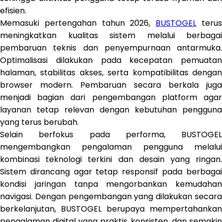
efisien.
Memasuki pertengahan tahun 2026,
BUSTOGEL
teru
meningkatkan kualitas sistem melalui berbagai
pembaruan teknis dan penyempurnaan antarmuka.
Optimalisasi dilakukan pada kecepatan pemuatan
halaman, stabilitas akses, serta kompatibilitas dengan
browser modern. Pembaruan secara berkala juga
menjadi bagian dari pengembangan platform agar
layanan tetap relevan dengan kebutuhan pengguna
yang terus berubah.
Selain berfokus pada performa, BUSTOGEL
mengembangkan pengalaman pengguna melalui
kombinasi teknologi terkini dan desain yang ringan.
Sistem dirancang agar tetap responsif pada berbagai
kondisi jaringan tanpa mengorbankan kemudahan
navigasi. Dengan pengembangan yang dilakukan secara
berkelanjutan, BUSTOGEL berupaya mempertahankan
pengalaman digital yang praktis, konsisten, dan semakin