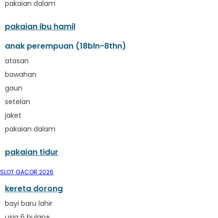
pakaian dalam
Drew
Dr. Brown's
pakaian ibu hamil
E
ELC
anak perempuan (18bln-8thn)
Ergobaby
atasan
Expert Care
bawahan
Ezyroller
gaun
F
setelan
Felt So Sweet
jaket
Fisher Price
pakaian dalam
Flipper
Friends Of Sally
pakaian tidur
G
Gb
SLOT GACOR 2026
Geko
kereta dorong
Graco
Gund
bayi baru lahir
H
usia 6 bulan+