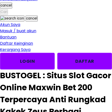
Zoggs
cancel
0-9
Cari
4Moms
cancel
59S
Akun Saya
Masuk / buat akun
Bantuan
Daftar Keinginan
Keranjang Saya
LOGIN
DAFTAR
BUSTOGEL : Situs Slot Gacor
Online Maxwin Bet 200
Terpercaya Anti Rungkad
Kakek Zeus Berbagi