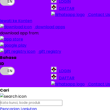
LOGIN
Tutti Bambini
DAFTAR
Twistshake
Contact Us
TY Toys
lewati ke Konten
U
download apps
download app from:
V
Veja
Vitaflow
gift registry
Vtech
Bahasa
W
ID
Waterland
Wellness
LOGIN
X
DAFTAR
Xootz
Contact Us
Y
Cari
Yamatoya
Z
Zaxy
Pencarian Lanjutan