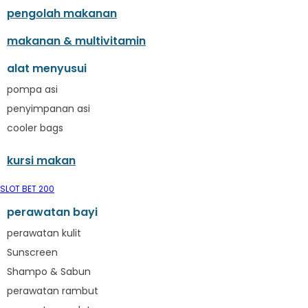
Megabloks
pengolah makanan
Micro
makanan & multivitamin
MiDeer
Mimi & Lula
alat menyusui
Mini Monkey
pompa asi
Moby
penyimpanan asi
Momami
cooler bags
Mothercare
Mustela
kursi makan
My Buddy Tag
My K
SLOT BET 200
N
perawatan bayi
Naif
Nike
perawatan kulit
Nordic Natural
Sunscreen
Nuby
Shampo & Sabun
Nuna
perawatan rambut
O