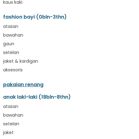
kaus kaki
Bugaboo
Buggygear
fashion bayi (0bln-3thn)
Bumkins
atasan
C
bawahan
Cetaphil
gaun
Chicco
Childlife
setelan
Clevamama
jaket & kardigan
Cocolatte
aksesoris
Cottonseeds
Cozy N Safe
pakaian renang
Crane
anak laki-laki (18bln-8thn)
Cybex
atasan
D
Dae Organics
bawahan
Docare
setelan
Doona
jaket
Down To Earth