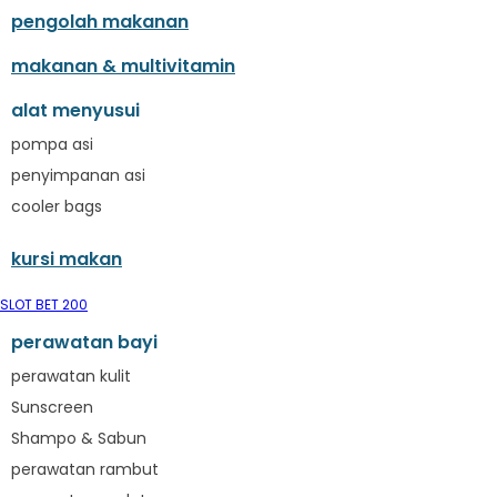
Megabloks
pengolah makanan
Micro
makanan & multivitamin
MiDeer
Mimi & Lula
alat menyusui
Mini Monkey
pompa asi
Moby
penyimpanan asi
Momami
cooler bags
Mothercare
Mustela
kursi makan
My Buddy Tag
My K
SLOT BET 200
N
perawatan bayi
Naif
Nike
perawatan kulit
Nordic Natural
Sunscreen
Nuby
Shampo & Sabun
Nuna
perawatan rambut
O