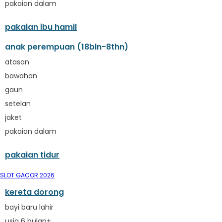
pakaian dalam
Drew
Dr. Brown's
pakaian ibu hamil
E
ELC
anak perempuan (18bln-8thn)
Ergobaby
atasan
Expert Care
bawahan
Ezyroller
gaun
F
setelan
Felt So Sweet
jaket
Fisher Price
pakaian dalam
Flipper
Friends Of Sally
pakaian tidur
G
Gb
SLOT GACOR 2026
Geko
kereta dorong
Graco
Gund
bayi baru lahir
H
usia 6 bulan+