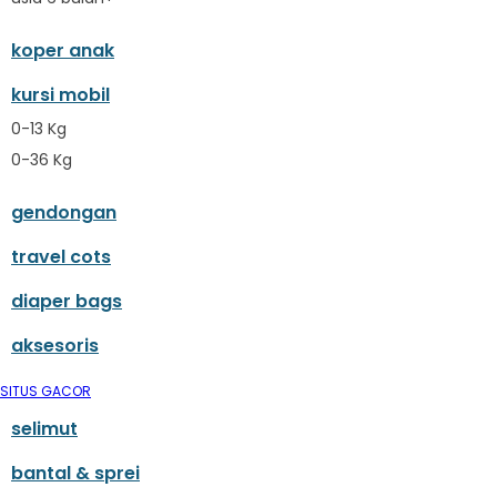
Habbie
Haenim
koper anak
Happy Horse
kursi mobil
Happy Tummy
Hauck
0-13 Kg
Havaianas
0-36 Kg
Hegen
gendongan
Hot Wheels
Hybrid
travel cots
I
Inlacta DHA
diaper bags
Interlac
aksesoris
Ivenet
J
SITUS GACOR
Jack N Jill
selimut
Joie
Joolz
bantal & sprei
Jujube