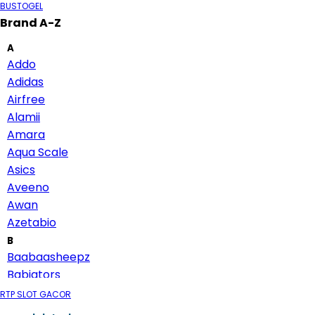
BUSTOGEL
Brand A-Z
A
Addo
Adidas
Airfree
Alamii
Amara
Aqua Scale
Asics
Aveeno
Awan
Azetabio
B
Baabaasheepz
Babiators
Baby Dove
RTP SLOT GACOR
Baby Jogger