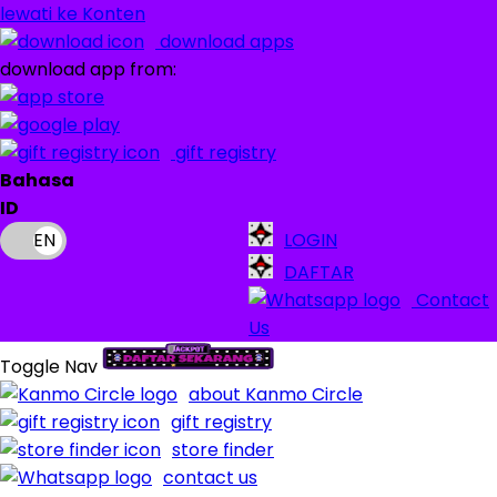
lewati ke Konten
download apps
download app from:
gift registry
Bahasa
ID
LOGIN
DAFTAR
Contact
Us
Toggle Nav
about Kanmo Circle
gift registry
store finder
contact us