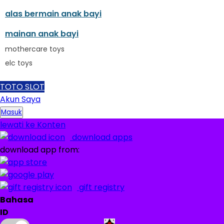
S
alas bermain anak bayi
Sebamed
Silver Cross
mainan anak bayi
Simply Idea
mothercare toys
Skip Hop
elc toys
Spectra
Squishmallows
TOTO SLOT
Starbooks
Akun Saya
Stick-O
Masuk
Stokke
lewati ke Konten
Sudocrem
download apps
Sumimo
download app from:
Sunnylife
Sun-Staches
Swimava
gift registry
T
Bahasa
Tommee Tippee
ID
Trunki