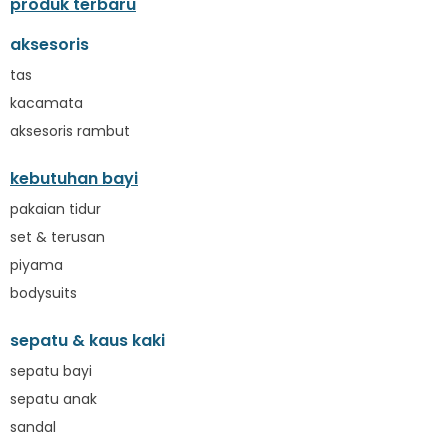
produk terbaru
Baby Rovega
Babybee
aksesoris
Banana Boat
tas
Banz
kacamata
Barbie
aksesoris rambut
Beaba
Beauty Barn
kebutuhan bayi
Bio Oil
pakaian tidur
Biolane
set & terusan
Bite Fighters
piyama
Bizzi Growin
Blackmores
bodysuits
Blooming Marvellous
sepatu & kaus kaki
Bonnels
Bravado
sepatu bayi
Bruder
sepatu anak
Brush Baby
sandal
Buds Organics