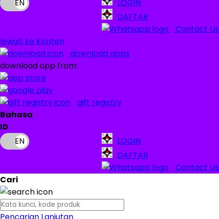
LOGIN
Tutti Bambini
DAFTAR
Twistshake
Contact Us
TY Toys
lewati ke Konten
U
download apps
download app from:
V
Veja
Vitaflow
gift registry
Vtech
Bahasa
W
ID
Waterland
Wellness
LOGIN
X
DAFTAR
Xootz
Contact Us
Y
Cari
Yamatoya
Z
Zaxy
Pencarian Lanjutan