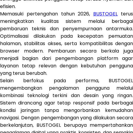
efisien.
Memasuki pertengahan tahun 2026,
BUSTOGEL
teru
meningkatkan kualitas sistem melalui berbagai
pembaruan teknis dan penyempurnaan antarmuka.
Optimalisasi dilakukan pada kecepatan pemuatan
halaman, stabilitas akses, serta kompatibilitas dengan
browser modern. Pembaruan secara berkala juga
menjadi bagian dari pengembangan platform agar
layanan tetap relevan dengan kebutuhan pengguna
yang terus berubah.
Selain berfokus pada performa, BUSTOGEL
mengembangkan pengalaman pengguna melalui
kombinasi teknologi terkini dan desain yang ringan.
Sistem dirancang agar tetap responsif pada berbagai
kondisi jaringan tanpa mengorbankan kemudahan
navigasi. Dengan pengembangan yang dilakukan secara
berkelanjutan, BUSTOGEL berupaya mempertahankan
pengalaman digital yang praktis, konsisten, dan semakin