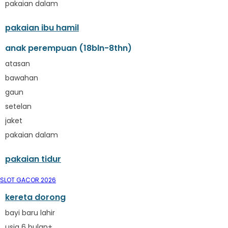
pakaian dalam
Drew
Dr. Brown's
pakaian ibu hamil
E
ELC
anak perempuan (18bln-8thn)
Ergobaby
atasan
Expert Care
bawahan
Ezyroller
gaun
F
setelan
Felt So Sweet
jaket
Fisher Price
pakaian dalam
Flipper
Friends Of Sally
pakaian tidur
G
Gb
SLOT GACOR 2026
Geko
kereta dorong
Graco
Gund
bayi baru lahir
H
usia 6 bulan+