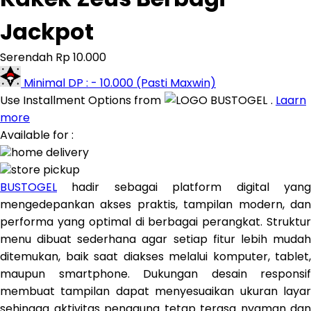
Jackpot
Serendah
Rp 10.000
Minimal DP :
-
10.000
(Pasti Maxwin)
Use Installment Options from
.
Laarn
more
Available for :
home delivery
store pickup
BUSTOGEL
hadir sebagai platform digital yang
mengedepankan akses praktis, tampilan modern, dan
performa yang optimal di berbagai perangkat. Struktur
menu dibuat sederhana agar setiap fitur lebih mudah
ditemukan, baik saat diakses melalui komputer, tablet,
maupun smartphone. Dukungan desain responsif
membuat tampilan dapat menyesuaikan ukuran layar
sehingga aktivitas pengguna tetap terasa nyaman dan