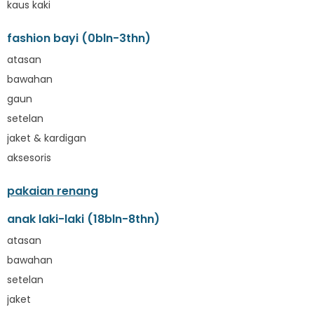
kaus kaki
Bugaboo
Buggygear
fashion bayi (0bln-3thn)
Bumkins
atasan
C
bawahan
Cetaphil
gaun
Chicco
Childlife
setelan
Clevamama
jaket & kardigan
Cocolatte
aksesoris
Cottonseeds
Cozy N Safe
pakaian renang
Crane
anak laki-laki (18bln-8thn)
Cybex
atasan
D
Dae Organics
bawahan
Docare
setelan
Doona
jaket
Down To Earth