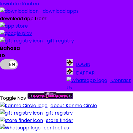
lewati ke Konten
download apps
download app from:
gift registry
Bahasa
ID
LOGIN
DAFTAR
Contact
Us
Toggle Nav
about Kanmo Circle
gift registry
store finder
contact us