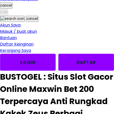
Zoggs
cancel
0-9
Cari
4Moms
cancel
59S
Akun Saya
Masuk / buat akun
Bantuan
Daftar Keinginan
Keranjang Saya
LOGIN
DAFTAR
BUSTOGEL : Situs Slot Gacor
Online Maxwin Bet 200
Terpercaya Anti Rungkad
Kakek Zeus Berbagi