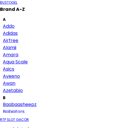
BUSTOGEL
Brand A-Z
A
Addo
Adidas
Airfree
Alamii
Amara
Aqua Scale
Asics
Aveeno
Awan
Azetabio
B
Baabaasheepz
Babiators
Baby Dove
RTP SLOT GACOR
Baby Jogger